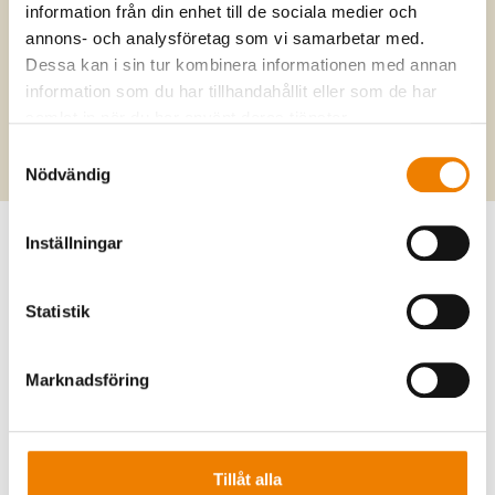
information från din enhet till de sociala medier och
lövträd och picknickfiltar ut sig. På vårar, somrar och
annons- och analysföretag som vi samarbetar med.
tidiga höstar myllrar promenadstråken vid Årstaviken av
Dessa kan i sin tur kombinera informationen med annan
liv. Caféer, bagerier, restauranger och barer ligger lika
information som du har tillhandahållit eller som de har
nära, fast åt andra hållet. Frågan är om det går att hitta ett
samlat in när du har använt deras tjänster.
bättre läge.
Samtyckesval
Nödvändig
Inställningar
POSITION
Här hittar du Studio Maria
Statistik
Marknadsföring
Tillåt alla