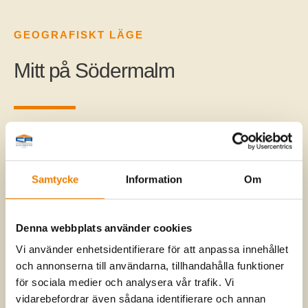
GEOGRAFISKT LÄGE
Mitt på Södermalm
Mitt på Söder ligger den nybyggda fastigheten Studio
Maria. Sex våningar hög, i kvarter där nya företag och
Samtycke
Information
Om
idéer skapas och växer. Här rustas gamla
industribyggnader upp och huserar spännande
dataspelsföretag, arkitektkontor och designbyråer. Detta
Denna webbplats använder cookies
var en gång den kanske mest anonyma delen av Söder –
men nu är det dynamiska, kreativa och lovande kvarter
Vi använder enhetsidentifierare för att anpassa innehållet
fulla av liv och rörelse.
och annonserna till användarna, tillhandahålla funktioner
för sociala medier och analysera vår trafik. Vi
Dessutom är det extremt nära till Tanto, Söders lunga.
vidarebefordrar även sådana identifierare och annan
Bara någon minuts promenad bort breder gräsmattor,